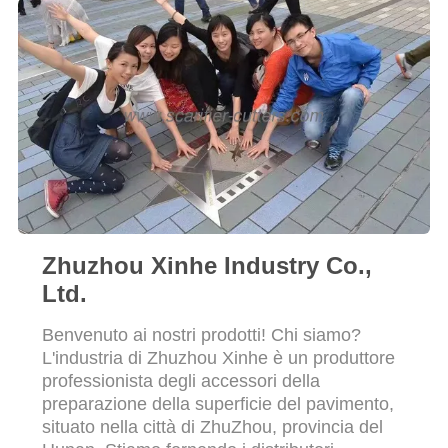
PREVENTIVO
fascio della stella del
tamburo
MAPPA
DEL
SITO
NORME
SULLA
PRIVACY
Zhuzhou Xinhe Industry Co.,
Ltd.
Benvenuto ai nostri prodotti! Chi siamo?
L'industria di Zhuzhou Xinhe è un produttore
professionista degli accessori della
preparazione della superficie del pavimento,
situato nella città di ZhuZhou, provincia del