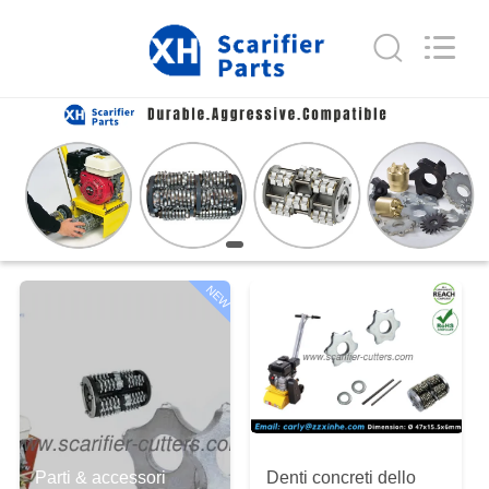
Zhuzhou
Xinhe
Industry
Co.,
Ltd..
All
Rights
Reserved.
CASA.
PRODOTTI
VIDEO
NEW
SU
DI
NOI
VISITA
Parti & accessori
Denti concreti dello