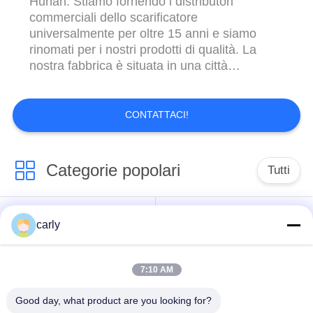
Hunan. Stiamo fornendo i distributori
commerciali dello scarificatore
universalmente per oltre 15 anni e siamo
rinomati per i nostri prodotti di qualità. La
nostra fabbrica è situata in una città
conosciuta per la sua industria del carburo,
operandoci la scelta perfetta per i bisogni del
carburo di tungsteno. Alla nostra società, ci
CONTATTACI!
vantiamo su essere compagni affidabili ai
nostri ...
Categorie popolari
Tutti
Taglierine dello
carly
Scarificatori tamburi
scarificatore
7:10 AM
Scarificatori, pozzi e
Tagliatori PCD
spazzatori
scarificatori
Good day, what product are you looking for?