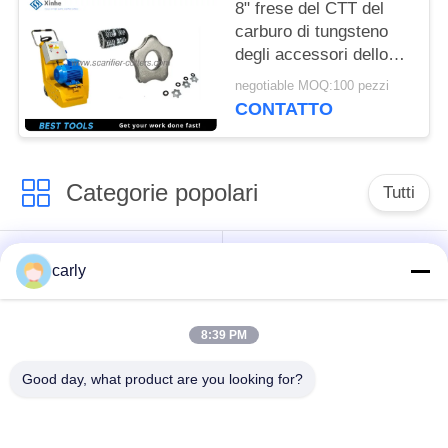
8" frese del CTT del
carburo di tungsteno
degli accessori dello
scarificatore sulla
negotiable MOQ:100 pezzi
messa a punto
CONTATTO
dell'Assemblea del
tamburo
Categorie popolari
Tutti
Taglierine dello
Scarificatori tamburi
carly
scarificatore
8:39 PM
Scarificatori, pozzi e
Tagliatori PCD
spazzatori
scarificatori
Good day, what product are you looking for?
Macchine per la
Airtec Scarificatori