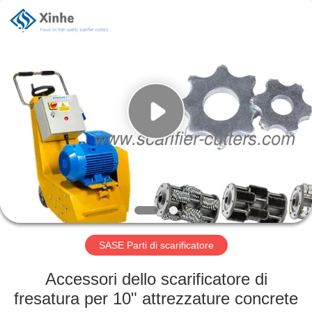
Zhuzhou
Xinhe
Industry
Co.,
Ltd..
All
Rights
Reserved.
CASA.
PRODOTTI
VIDEO
SU
DI
NOI
SASE Parti di scarificatore
Accessori dello scarificatore di
VISITA
fresatura per 10" attrezzature concrete