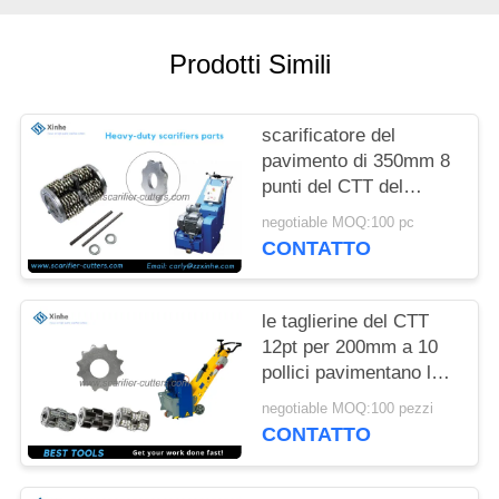
PREVENTIVO
Prodotti Simili
MAPPA
DEL
scarificatore del
SITO
pavimento di 350mm 8
punti del CTT del
carburo del tamburo
NORME
negotiable MOQ:100 pc
dell'asse
CONTATTO
SULLA
PRIVACY
le taglierine del CTT
12pt per 200mm a 10
pollici pavimentano le
parti di ricambi di
negotiable MOQ:100 pezzi
messa a punto del
CONTATTO
tamburo delle piallatrici