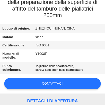
ALLA
della preparazione della superficie di
affitto del tamburo delle piallatrici
FABBRICA
200mm
CONTROLLO
Luogo di origine:
ZHUZHOU, HUNAN, CINA
DELLA
Marca:
xinhe
QUALITÀ
Certificazione:
ISO 9001
CONTATTACI
Numero di
Y1008F
modello:
Punto
,
Taglierine dello scarificatore
NOTIZIE
culminante:
parti & accessori dello scarificatore
CASI
CONTATTACI!
CHIEDI UN
DETTAGLI DI APERTURA