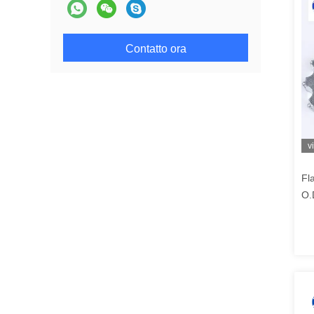
Contatto ora
v
Fl
O.
la