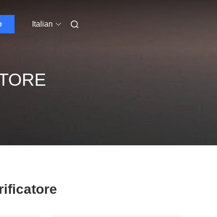
e
Italian
ATORE
rificatore