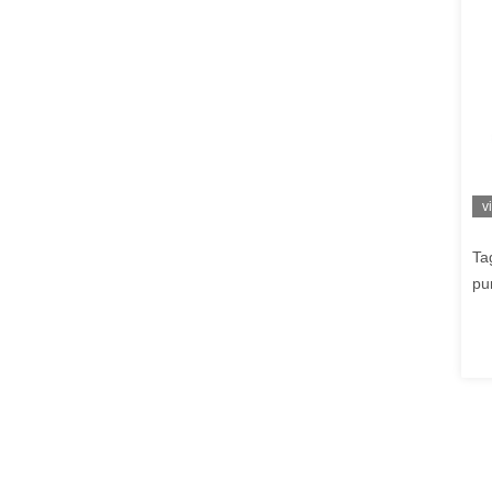
v
Ta
pu
co
di
sp