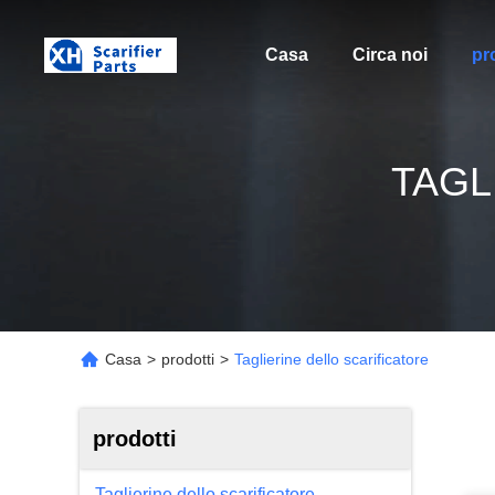
Casa
Circa noi
pr
TAGL
Casa
>
prodotti
>
Taglierine dello scarificatore
prodotti
Taglierine dello scarificatore