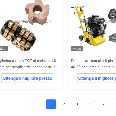
ideo
video
glierina a ruota TCT al carburo a 6
Frese scarificatrici a 8 pi
nte per scarificatrici per calcestruzzo
46-55 con lame a inserti in
n diametro esterno di 47 mm,
scarificatrici per calcestruz
Ottenga il migliore prezzo
Ottenga il migliore
ametro interno di 15,5 mm e
levigatrici per pavimenti
essore di 6 mm
1
2
3
4
5