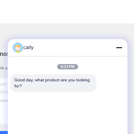
carly
nostra newsletter
9:13 PM
viti alla nostra newsletter per sconti e altro.
Good day, what product are you looking 
for?