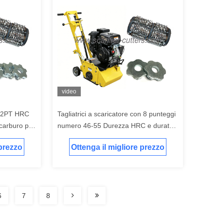
video
n 12PT HRC
Tagliatrici a scaricatore con 8 punteggi
 carburo per
numero 46-55 Durezza HRC e durata
zo e
di vita superiore a 10000 mq
 prezzo
Ottenga il migliore prezzo
6
7
8