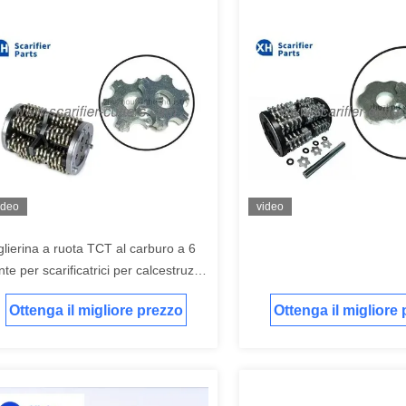
ideo
video
glierina a ruota TCT al carburo a 6
nte per scarificatrici per calcestruzzo
n diametro esterno di 47 mm,
Ottenga il migliore prezzo
Ottenga il migliore
ametro interno di 15,5 mm e
essore di 6 mm