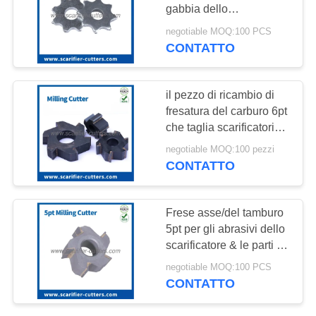
PREVENTIVO
gabbia dello
scarificatore del classico
negotiable MOQ:100 PCS
di Scanmaskin Ferox
MAPPA
CONTATTO
29
260 (tamburo)
DEL
Macchine per la
SITO
il pezzo di ricambio di
fresatura a punta a
fresatura del carburo 6pt
che taglia scarificatori
carburo di Von Arx
NORME
dell'Multi-aereo dei BEF
negotiable MOQ:100 pezzi
SULLA
320 e 12" dei tamburi e
CONTATTO
dei denti pianificazione
PRIVACY
lavora - resistente a
41
macchina
Frese asse/del tamburo
Airtec Scarificatori
5pt per gli abrasivi dello
scarificatore & le parti di
per calcestruzzo
ricambio elettrici
negotiable MOQ:100 PCS
CONTATTO