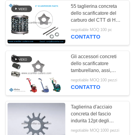
55 taglierina concreta
dello scarificatore del
57
carburo del CTT di HRC
Husqvarna
5PT
negotiable MOQ:100 pc
CONTATTO
Tagliatrici TCT per
la scarificazione del
Gli accessori concreti
carburo
dello scarificatore
tamburellano, assi,
rondelle e taglierina del
42
negotiable MOQ:100 pezzi
CTT 8pt
CONTATTO
Parti e accessori per
scarificatori
Taglierina d'acciaio
concreta del fascio
Schwamborn
indurita 12pt degli
accessori dello
negotiable MOQ:1000 pezzi
scarificatore per il