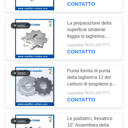
ALLA
della stella del
CONTATTO
tungsteno del CTT di
FABBRICA
punte
La preparazione della
8
CONTROLLO
superficie stridente
Scarificatori, pozzi e
foggia la taglierina
DELLA
concreta del CTT dello
spazzatori
negotiable MOQ:100 PCS
QUALITÀ
scarificatore di
CONTATTO
Scanmaskin Ferox 320
CONTATTACI
Punta fornita di punta
della taglierina 12 del
NOTIZIE
carburo di tungsteno per
8
lo scarificatore/rasoio
negotiable MOQ:100 PCS
Tagliatori PCD
automotori del propano
CONTATTO
CASI
con DCS
scarificatori
CHIEDI UN
Le piallatrici, fresatrice
10" Assemblea della