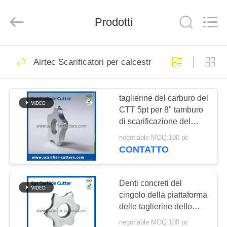
Zhuzhou
Xinhe
Industry
Prodotti
Co.,
Ltd..
All
Rights
Reserved.
CASA.
151
Airtec Scarificatori per calcestruzzo
Taglierine dello
PRODOTTI
scarificatore
taglierine del carburo del
CTT 5pt per 8" tamburo
VIDEO
di scarificazione del
rasoio automotore
negotiable MOQ:100 pc
elettrico dello
SU
CONTATTO
scarificatore/200mm
27
DI
NOI
Denti concreti del
Scarificatori tamburi
cingolo della piattaforma
delle taglierine dello
VISITA
scarificatore 6 taglierine
negotiable MOQ:100 pc