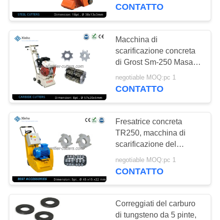
ALLA
superficie della
CONTATTO
macchina dello
FABBRICA
scarificatore
Macchina di
8
CONTROLLO
scarificazione concreta
Scarificatori, pozzi e
di Grost Sm-250 Masalta
DELLA
Mc8 della fresatrice
spazzatori
negotiable MOQ:pc 1
QUALITÀ
della macchina di Fraser
CONTATTO
CONTATTACI
Fresatrice concreta
TR250, macchina di
NOTIZIE
scarificazione del
8
pavimento per la
negotiable MOQ:pc 1
Tagliatori PCD
preparazione della
CONTATTO
CASI
superficie
scarificatori
CHIEDI UN
Correggiati del carburo
di tungsteno da 5 pinte,