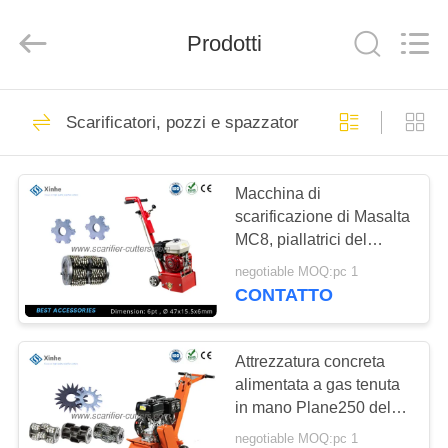
Zhuzhou
Xinhe
Industry
Prodotti
Co.,
Ltd..
All
Rights
Reserved.
CASA.
140
Scarificatori, pozzi e spazzatori
Taglierine dello
PRODOTTI
scarificatore
Macchina di
scarificazione di Masalta
VIDEO
MC8, piallatrici del
pavimento con tempo di
negotiable MOQ:pc 1
lunga vita
SU
CONTATTO
25
DI
NOI
Attrezzatura concreta
Scarificatori tamburi
alimentata a gas tenuta
in mano Plane250 della
VISITA
preparazione della
negotiable MOQ:pc 1