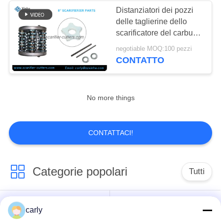
Distanziatori dei pozzi
delle taglierine dello
57
scarificatore del carburo
Husqvarna
degli accessori EDCO
negotiable MOQ:100 pezzi
5PT dello scarificatore
CONTATTO
Tagliatrici TCT per
sulla fresatrice del
pavimento
la scarificazione del
No more things
carburo
42
CONTATTACI!
Parti e accessori per
scarificatori
Categorie popolari
Tutti
Schwamborn
Taglierine dello
carly
Scarificatori tamburi
scarificatore