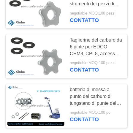
PREVENTIVO
strumenti dei pezzi di
ricambio dell'Assemblea
negotiable MOQ:100 pezzi
del tamburo per le
MAPPA
CONTATTO
29
macchine di
DEL
Macchine per la
scarificazione del
SITO
calcestruzzo
Taglierine del carburo da
fresatura a punta a
6 pinte per EDCO
CPM8, CPL8, accessori
carburo di Von Arx
NORME
concreti degli
negotiable MOQ:100 pezzi
SULLA
scarificatori CPM10
CONTATTO
PRIVACY
41
batteria di messa a
Airtec Scarificatori
punto del carburo di
tungsteno di punte dello
per calcestruzzo
scarificatore 6 di 200mm
negotiable MOQ:100 pc
CONTATTO