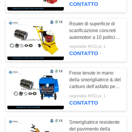
ALLA
completa per le
CONTATTO
macchine di superficie
FABBRICA
della preparazione
locative
Router di superficie di
8
CONTROLLO
scarificazione concreti
Scarificatori, pozzi e
automotori a 10 pollici
DELLA
della macchina &
spazzatori
negotiable MOQ:pc 1
QUALITÀ
taglierine del carburo del
CONTATTO
CTT
CONTATTACI
Frese tenute in mano
della smerigliatrice & del
NOTIZIE
carburo dell'asfalto per
8
la spogliatura del
negotiable MOQ:pc 1
Tagliatori PCD
parcheggio
CONTATTO
CASI
scarificatori
CHIEDI UN
Smerigliatrice resistente
del pavimento della