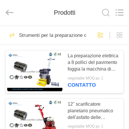
Zhuzhou
Xinhe
Industry
Prodotti
Co.,
Ltd..
All
Rights
Reserved.
CASA.
151
Strumenti per la preparazione della superficie del 
Taglierine dello
PRODOTTI
scarificatore
La preparazione elettrica
a 8 pollici del pavimento
VIDEO
foggia la macchina di
scarificazione concreta
negotiable MOQ:pc 1
per attrezzatura per
SU
CONTATTO
l'edilizia
27
DI
NOI
12" scarificatore
Scarificatori tamburi
planetario pneumatico
dell'asfalto delle
VISITA
smerigliatrici & batteria
negotiable MOQ:pc 1