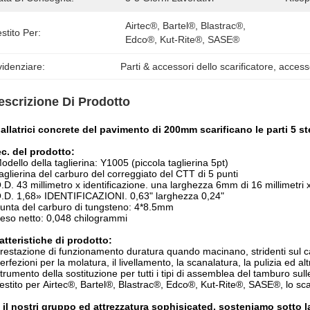
Airtec®, Bartel®, Blastrac®, 
stito Per:
Edco®, Kut-Rite®, SASE®
idenziare:
Parti & accessori dello scarificatore
, 
accesso
escrizione Di Prodotto
iallatrici concrete del pavimento di 200mm scarificano le parti 5 
c. del prodotto:
odello della taglierina: Y1005 (piccola taglierina 5pt)
aglierina del carburo del correggiato del CTT di 5 punti
.D.
43 millimetro x identificazione. una larghezza 6mm di 16 millimetri 
.D.
1,68» IDENTIFICAZIONI. 0,63" larghezza 0,24"
unta del carburo di tungsteno: 4*8.5mm
eso netto: 0,048 chilogrammi
atteristiche di prodotto:
restazione di funzionamento duratura quando macinano, stridenti sul calc
erfezioni per la molatura, il livellamento, la scanalatura, la pulizia ed a
trumento della sostituzione per tutti i tipi di assemblea del tamburo sul
estito per Airtec®, Bartel®, Blastrac®, Edco®, Kut-Rite®, SASE®, lo scar
il nostri gruppo ed attrezzatura sophisicated, sosteniamo sotto 