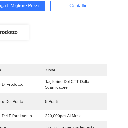
ga Il Migliore Prezzo
Contattici
rodotto
a
Xinhe
Taglierine Del CTT Dello 
Di Prodotto:
Scarificatore
o Del Punto:
5 Punti
tà Del Rifornimento:
220,000pcs Al Mese
rire:
Zinco O Superficie Annerita