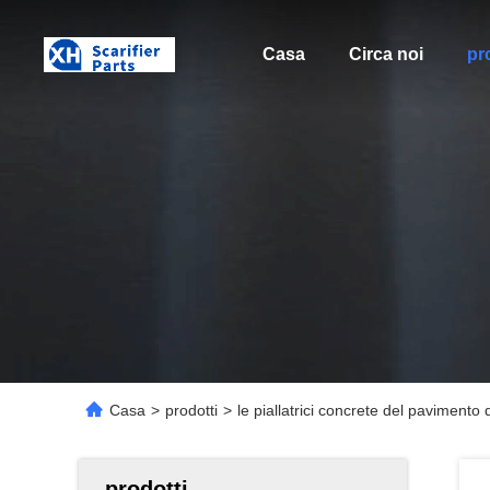
Casa
Circa noi
pr
Casa
>
prodotti
>
le piallatrici concrete del pavimento
prodotti