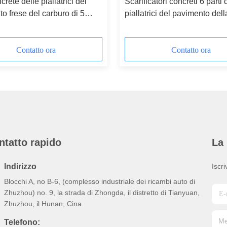
crete delle piallatrici del
Scarificatori concreti 6 parti 
o frese del carburo di 5
piallatrici del pavimento dell
l'attrezzatura della
superficie del cemento delle
ione della superficie
taglierine del tungsteno del
fronte pieno del bordo
Contatto ora
Contatto ora
ntatto rapido
La 
Indirizzo
Iscri
Blocchi A, no B-6, (complesso industriale dei ricambi auto di
Zhuzhou) no. 9, la strada di Zhongda, il distretto di Tianyuan,
Zhuzhou, il Hunan, Cina
Telefono: