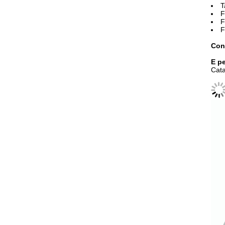
T
F
F
F
Con
E pe
Cata