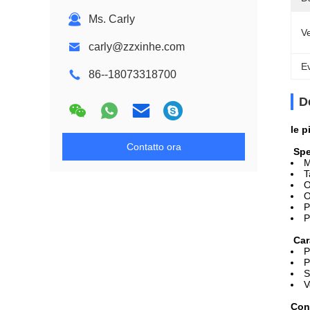
Ms. Carly
Ve
carly@zzxinhe.com
Ev
86--18073318700
D
le p
Contatto ora
Spe
M
T
O
O
P
P
Car
P
P
S
V
Con 