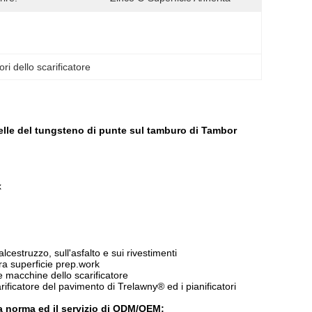
ri dello scarificatore
stelle del tungsteno di punte sul tamburo di Tambor
x
estruzzo, sull'asfalto e sui rivestimenti
ltra superficie prep.work
le macchine dello scarificatore
ificatore del pavimento di Trelawny® ed i pianificatori
la norma ed il servizio di ODM/OEM: