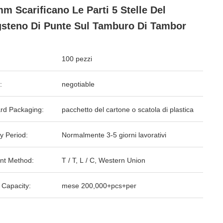
m Scarificano Le Parti 5 Stelle Del
steno Di Punte Sul Tamburo Di Tambor
100 pezzi
:
negotiable
rd Packaging:
pacchetto del cartone o scatola di plastica
y Period:
Normalmente 3-5 giorni lavorativi
nt Method:
T / T, L / C, Western Union
 Capacity:
mese 200,000+pcs+per