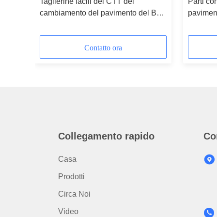
Taglierine facili del CTT del
Parti con
to per
cambiamento del pavimento del BEF
paviment
di Bartell delle parti concrete delle
punti sul
piallatrici per il livello della
preparaz
segnaletica stradale e di
Contatto ora
sverniciatura
Collegamento rapido
Co
Casa
Prodotti
Circa Noi
Video