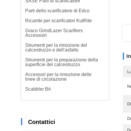
SASE Parti di scarificatore
Parti dello scarificatore di Edco
Ricambi per scarificatori KutRite
Graco GrindLazer Scarifiers
Accessoiri
Strumenti per la rimozione del
calcestruzzo e dell'asfalto
I
Strumenti per la preparazione della
superficie del calcestruzzo
L
Accessori per la rimozione delle
linee di circolazione
N
Scabbler Bit
D
D
Contattici
D