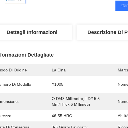
Otten
Dettagli Informazioni
Descrizione Di P
nformazioni Dettagliate
uogo Di Origine
La Cina
Marc
umero Di Modello
Y1005
Nome 
O.D/43 Millimetro, I.D/15.5 
imensione:
Numer
Mm/Thick 6 Millimetri
urezza:
46-55 HRC
Abili
ata Di Consegna:
3-5 Giorni Lavorativi
Ricop