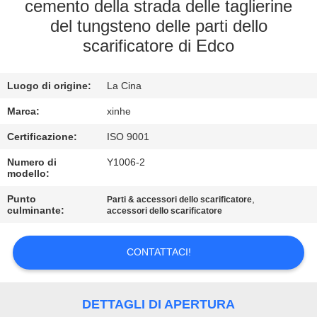
ALLA
cemento della strada delle taglierine
del tungsteno delle parti dello
FABBRICA
scarificatore di Edco
CONTROLLO
Luogo di origine:
La Cina
DELLA
Marca:
xinhe
QUALITÀ
Certificazione:
ISO 9001
CONTATTACI
Numero di
Y1006-2
modello:
Punto
,
Parti & accessori dello scarificatore
NOTIZIE
culminante:
accessori dello scarificatore
CASI
CONTATTACI!
CHIEDI UN
DETTAGLI DI APERTURA