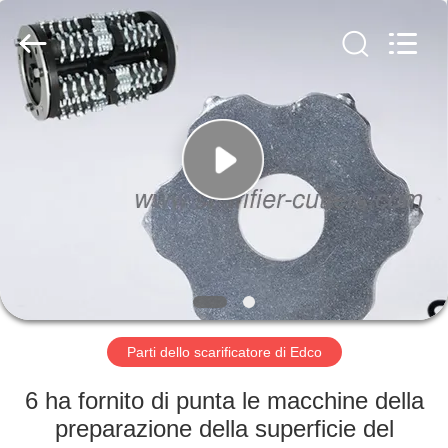
Zhuzhou
Xinhe
Industry
Co.,
Ltd..
All
Rights
Reserved.
CASA.
PRODOTTI
VIDEO
SU
DI
NOI
Parti dello scarificatore di Edco
6 ha fornito di punta le macchine della
VISITA
preparazione della superficie del