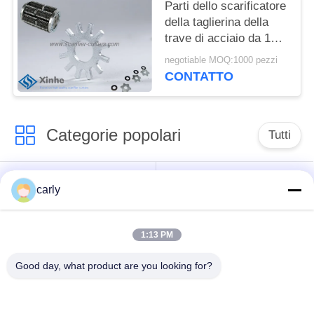
Parti dello scarificatore
della taglierina della
trave di acciaio da 12
pinte per il
negotiable MOQ:1000 pezzi
calcestruzzo leggero
CONTATTO
della superficie di
fresatura
Categorie popolari
Tutti
Taglierine dello
Scarificatori tamburi
carly
scarificatore
1:13 PM
Scarificatori, pozzi e
Tagliatori PCD
spazzatori
scarificatori
Good day, what product are you looking for?
Macchine per la
Airtec Scarificatori