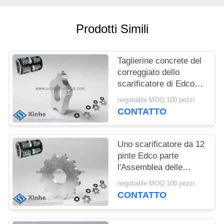
PREVENTIVO
Prodotti Simili
MAPPA
DEL
Taglierine concrete del
SITO
correggiato dello
scarificatore di Edco
del tungsteno da 5
NORME
negotiable MOQ:100 pezzi
pinte sulle piallatrici
CONTATTO
SULLA
concrete del pavimento
PRIVACY
Uno scarificatore da 12
pinte Edco parte
l'Assemblea delle
taglierine della
negotiable MOQ:100 pezzi
lavorazione con utensili
CONTATTO
di Multi-punta del
tungsteno e delle stelle