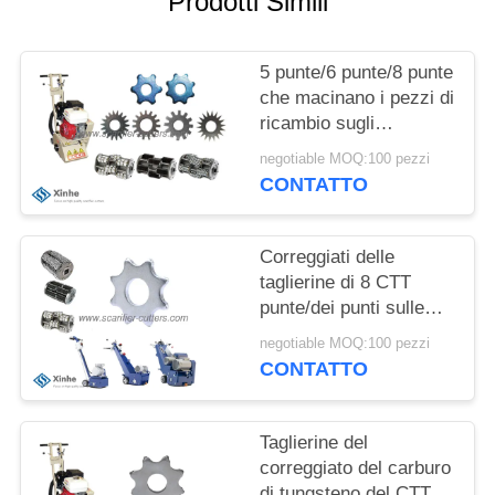
Prodotti Simili
PREVENTIVO
MAPPA
5 punte/6 punte/8 punte
che macinano i pezzi di
DEL
ricambio sugli
SITO
scarificatori delle
negotiable MOQ:100 pezzi
piallatrici del pavimento
CONTATTO
tamburella
NORME
SULLA
Correggiati delle
taglierine di 8 CTT
PRIVACY
punte/dei punti sulle
piallatrici concrete
negotiable MOQ:100 pezzi
dello scarificatore del
CONTATTO
pavimento
Taglierine del
correggiato del carburo
di tungsteno del CTT