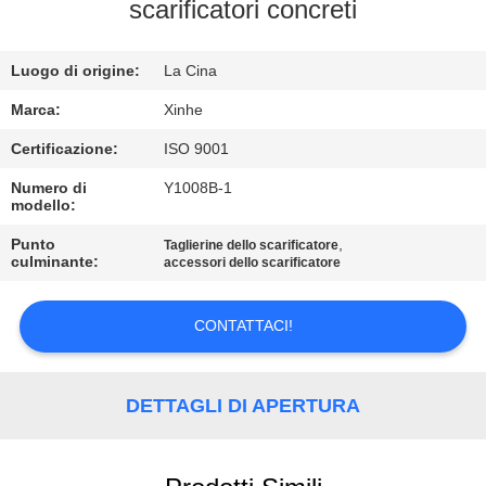
ALLA
scarificatori concreti
FABBRICA
Luogo di origine:
La Cina
CONTROLLO
Marca:
Xinhe
DELLA
Certificazione:
ISO 9001
QUALITÀ
Numero di
Y1008B-1
modello:
CONTATTACI
Punto
,
Taglierine dello scarificatore
culminante:
accessori dello scarificatore
NOTIZIE
CONTATTACI!
CASI
DETTAGLI DI APERTURA
CHIEDI UN