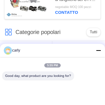
degli accessori dello
negotiable MOQ:100 pezzi
scarificatore delle
CONTATTO
taglierine di tamburo
8PT Blastrac
Categorie popolari
Tutti
Taglierine dello
Scarificatori tamburi
carly
scarificatore
5:55 PM
Scarificatori, pozzi e
Tagliatori PCD
spazzatori
scarificatori
Good day, what product are you looking for?
Macchine per la
Airtec Scarificatori
fresatura a punta a
per calcestruzzo
carburo di Von Arx