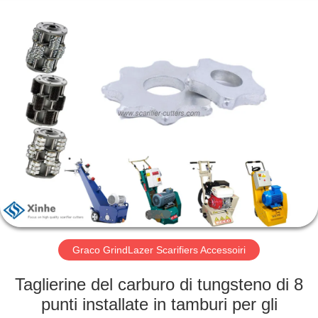
Zhuzhou
Xinhe
Industry
Co.,
Ltd..
All
Rights
Reserved.
CASA.
PRODOTTI
VIDEO
SU
DI
NOI
Graco GrindLazer Scarifiers Accessoiri
Taglierine del carburo di tungsteno di 8
VISITA
punti installate in tamburi per gli