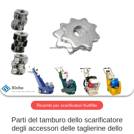
Zhuzhou
Xinhe
Industry
Co.,
Ltd..
All
Rights
Reserved.
CASA.
PRODOTTI
VIDEO
SU
DI
NOI
Ricambi per scarificatori KutRite
Parti del tamburo dello scarificatore
VISITA
degli accessori delle taglierine dello