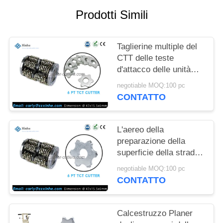
PREVENTIVO
Prodotti Simili
MAPPA
Taglierine multiple del
DEL
CTT delle teste
SITO
d'attacco delle unità
degli scarificatori della
negotiable MOQ:100 pc
piattaforma della
NORME
CONTATTO
preparazione della
SULLA
superficie
PRIVACY
L'aereo della
preparazione della
superficie della strada
scarifica i collegamenti
negotiable MOQ:100 pc
che dello scarificatore
CONTATTO
delle superfici i
correggiati
tamburellano
Calcestruzzo Planer