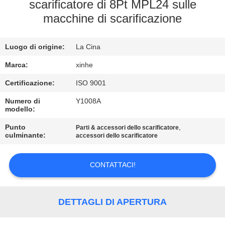
ALLA
scarificatore di 8Pt MPL24 sulle
macchine di scarificazione
FABBRICA
Luogo di origine:
La Cina
CONTROLLO
DELLA
Marca:
xinhe
QUALITÀ
Certificazione:
ISO 9001
Numero di
Y1008A
modello:
CONTATTACI
Punto
,
Parti & accessori dello scarificatore
culminante:
accessori dello scarificatore
NOTIZIE
CONTATTACI!
CASI
DETTAGLI DI APERTURA
CHIEDI UN