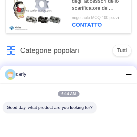
degli accessori dello
scarificatore del
pavimento dei
negotiable MOQ:100 pezzi
correggiati
CONTATTO
dell'ottagono
Categorie popolari
Tutti
Taglierine dello
Scarificatori tamburi
carly
scarificatore
6:14 AM
Scarificatori, pozzi e
Tagliatori PCD
spazzatori
scarificatori
Good day, what product are you looking for?
Macchine per la
Airtec Scarificatori
fresatura a punta a
per calcestruzzo
carburo di Von Arx