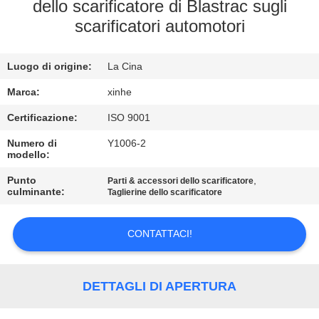
ALLA
dello scarificatore di Blastrac sugli
scarificatori automotori
FABBRICA
Luogo di origine:
La Cina
CONTROLLO
DELLA
Marca:
xinhe
QUALITÀ
Certificazione:
ISO 9001
Numero di
Y1006-2
modello:
CONTATTACI
Punto
,
Parti & accessori dello scarificatore
culminante:
Taglierine dello scarificatore
NOTIZIE
CONTATTACI!
CASI
DETTAGLI DI APERTURA
CHIEDI UN