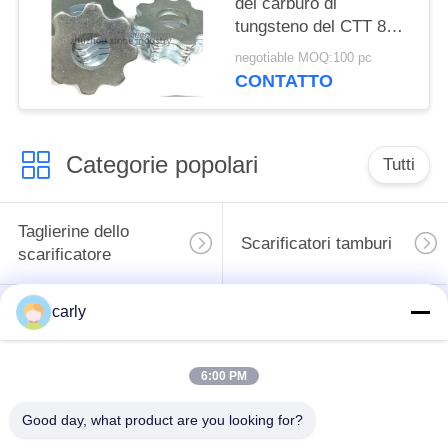
del carburo di
tungsteno del CTT 8pt
per la preparazione
negotiable MOQ:100 pc
della superficie
CONTATTO
concreta degli
scarificatori
Categorie popolari
Tutti
Taglierine dello
Scarificatori tamburi
scarificatore
carly
Scarificatori, pozzi e
Tagliatori PCD
spazzatori
scarificatori
6:00 PM
Macchine per la
Airtec Scarificatori
fresatura a punta a
Good day, what product are you looking for?
per calcestruzzo
carburo di Von Arx