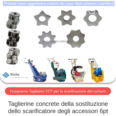
Zhuzhou
Xinhe
Industry
Co.,
Ltd..
All
Rights
Reserved.
CASA.
PRODOTTI
VIDEO
SU
DI
NOI
Husqvarna Tagliatrici TCT per la scarificazione del carburo
Taglierine concrete della sostituzione
VISITA
dello scarificatore degli accessori 6pt