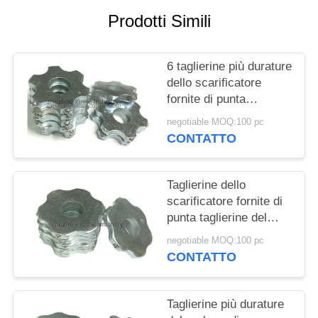
PREVENTIVO
Prodotti Simili
MAPPA
6 taglierine più durature
DEL
dello scarificatore
SITO
fornite di punta
taglierine del carburo di
negotiable MOQ:100 pc
tungsteno della stella
NORME
CONTATTO
(CTT) per la
SULLA
preparazione della
superficie
PRIVACY
Taglierine dello
scarificatore fornite di
punta taglierine del
carburo di tungsteno di
negotiable MOQ:100 pc
6 punti (CTT) per la
CONTATTO
scanalatura dei
passaggi pedonali
Taglierine più durature