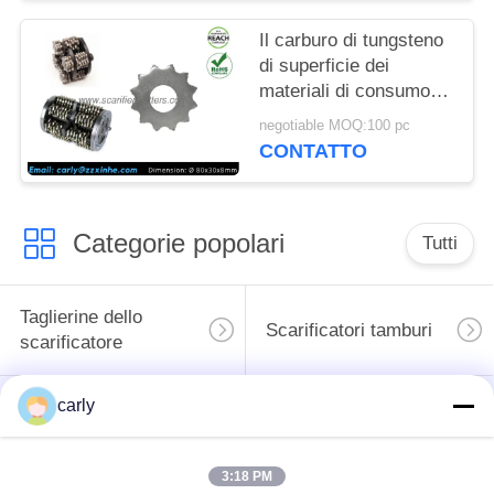
Il carburo di tungsteno
di superficie dei
materiali di consumo &
degli accessori 12pt
negotiable MOQ:100 pc
dello scarificatore del
CONTATTO
pavimento ha fornito di
punta le taglierine
Categorie popolari
Tutti
Taglierine dello
Scarificatori tamburi
scarificatore
carly
Scarificatori, pozzi e
Tagliatori PCD
spazzatori
scarificatori
3:18 PM