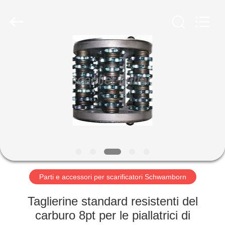
Zhuzhou
Xinhe
Industry
Co.,
Ltd..
All
Rights
Reserved.
CASA.
PRODOTTI
VIDEO
SU
DI
NOI
Parti e accessori per scarificatori Schwamborn
Taglierine standard resistenti del
VISITA
carburo 8pt per le piallatrici di