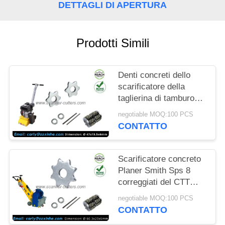
PREVENTIVO
DETTAGLI DI APERTURA
MAPPA
Prodotti Simili
DEL
SITO
Denti concreti dello
scarificatore della
NORME
taglierina di tamburo
del carburo di
SULLA
negotiable MOQ:100 PCS
tungsteno delle parti
CONTATTO
PRIVACY
dello scarificatore 6
punti
Scarificatore concreto
Planer Smith Sps 8
correggiati del CTT
delle taglierine del
negotiable MOQ:100 PCS
carburo di tungsteno di
CONTATTO
Sps10 Fs351