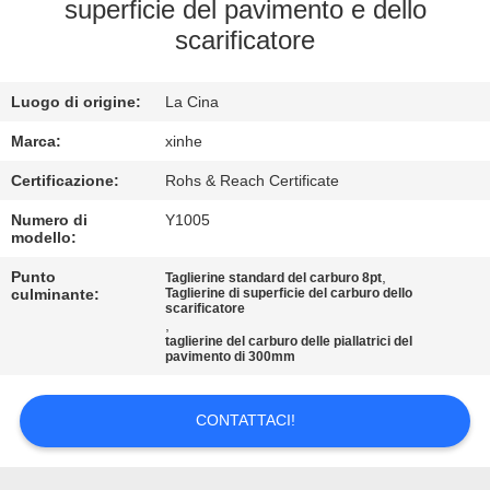
ALLA
superficie del pavimento e dello
scarificatore
FABBRICA
Luogo di origine:
La Cina
CONTROLLO
DELLA
Marca:
xinhe
QUALITÀ
Certificazione:
Rohs & Reach Certificate
Numero di
Y1005
modello:
CONTATTACI
Punto
,
Taglierine standard del carburo 8pt
culminante:
Taglierine di superficie del carburo dello
scarificatore
NOTIZIE
,
taglierine del carburo delle piallatrici del
pavimento di 300mm
CASI
CONTATTACI!
CHIEDI UN