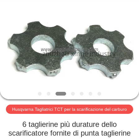
Zhuzhou
Xinhe
Industry
Co.,
Ltd..
All
Rights
Reserved.
CASA.
PRODOTTI
VIDEO
SU
DI
NOI
Husqvarna Tagliatrici TCT per la scarificazione del carburo
6 taglierine più durature dello
VISITA
scarificatore fornite di punta taglierine