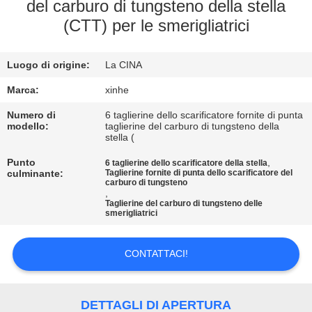
ALLA
del carburo di tungsteno della stella
(CTT) per le smerigliatrici
FABBRICA
Luogo di origine:
La CINA
CONTROLLO
DELLA
Marca:
xinhe
QUALITÀ
Numero di
6 taglierine dello scarificatore fornite di punta
modello:
taglierine del carburo di tungsteno della
stella (
CONTATTACI
Punto
,
6 taglierine dello scarificatore della stella
culminante:
Taglierine fornite di punta dello scarificatore del
carburo di tungsteno
,
NOTIZIE
Taglierine del carburo di tungsteno delle
smerigliatrici
CASI
CONTATTACI!
CHIEDI UN
DETTAGLI DI APERTURA