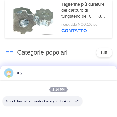
Taglierine più durature
del carburo di
tungsteno del CTT 8pt
per la preparazione
negotiable MOQ:100 pc
della superficie
CONTATTO
concreta degli
scarificatori
Categorie popolari
Tutti
Taglierine dello
Scarificatori tamburi
carly
scarificatore
1:14 PM
Scarificatori, pozzi e
Tagliatori PCD
spazzatori
scarificatori
Good day, what product are you looking for?
Macchine per la
Airtec Scarificatori