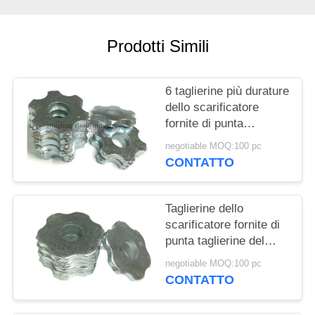
PREVENTIVO
Prodotti Simili
MAPPA
DEL
SITO
6 taglierine più durature
dello scarificatore
fornite di punta
NORME
taglierine del carburo di
negotiable MOQ:100 pc
tungsteno della stella
SULLA
CONTATTO
(CTT) per la
PRIVACY
preparazione della
superficie
Taglierine dello
scarificatore fornite di
punta taglierine del
carburo di tungsteno di
negotiable MOQ:100 pc
6 punti (CTT) per la
CONTATTO
scanalatura dei
passaggi pedonali