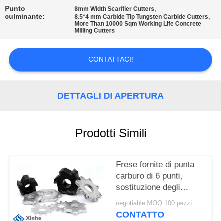
ALLA
Punto
,
8mm Width Scarifier Cutters
FABBRICA
culminante:
,
8.5*4 mm Carbide Tip Tungsten Carbide Cutters
More Than 10000 Sqm Working Life Concrete
Milling Cutters
CONTROLLO
CONTATTACI!
DELLA
QUALITÀ
DETTAGLI DI APERTURA
CONTATTACI
Prodotti Simili
NOTIZIE
Frese fornite di punta
CASI
carburo di 6 punti,
sostituzione degli
scarificatori di
negotiable MOQ:100 pezzi
CHIEDI UN
fresatura del
CONTATTO