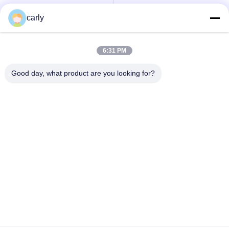
Taglierine dello
Scarificatori tamburi
carly
scarificatore
6:31 PM
Scarificatori, pozzi e
Tagliatori PCD
spazzatori
scarificatori
Good day, what product are you looking for?
Macchine per la
Airtec Scarificatori
fresatura a punta a
per calcestruzzo
carburo di Von Arx
Husqvarna Tagliatrici
Parti e accessori per
TCT per la
scarificatori
scarificazione del
Schwamborn
carburo