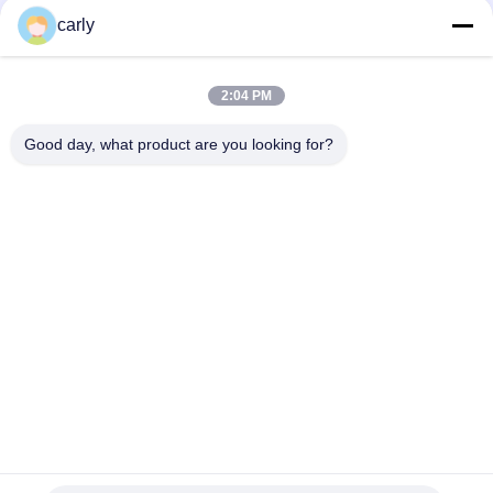
Taglierine dello
Scarificatori tamburi
carly
scarificatore
2:04 PM
Scarificatori, pozzi e
Tagliatori PCD
spazzatori
scarificatori
Good day, what product are you looking for?
Macchine per la
Airtec Scarificatori
fresatura a punta a
per calcestruzzo
carburo di Von Arx
Husqvarna Tagliatrici
Parti e accessori per
TCT per la
scarificatori
scarificazione del
Schwamborn
carburo
Sottoscriva