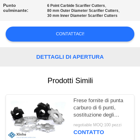
ALLA
Punto
,
6 Point Carbide Scarifier Cutters
FABBRICA
culminante:
,
80 mm Outer Diameter Scarifier Cutters
30 mm Inner Diameter Scarifier Cutters
CONTROLLO
CONTATTACI!
DELLA
QUALITÀ
DETTAGLI DI APERTURA
CONTATTACI
Prodotti Simili
NOTIZIE
Frese fornite di punta
carburo di 6 punti,
CASI
sostituzione degli
scarificatori di
negotiable MOQ:100 pezzi
fresatura del
CHIEDI UN
CONTATTO
pavimento, parti di