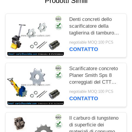
Prodotti Simili
PREVENTIVO
MAPPA
Denti concreti dello
scarificatore della
DEL
taglierina di tamburo
SITO
del carburo di
negotiable MOQ:100 PCS
tungsteno delle parti
CONTATTO
dello scarificatore 6
NORME
punti
SULLA
Scarificatore concreto
Planer Smith Sps 8
PRIVACY
correggiati del CTT
delle taglierine del
negotiable MOQ:100 PCS
carburo di tungsteno di
CONTATTO
Sps10 Fs351
Il carburo di tungsteno
di superficie dei
materiali di consumo &