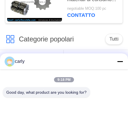
degli accessori 12pt
negotiable MOQ:100 pc
dello scarificatore del
CONTATTO
pavimento ha fornito di
punta le taglierine
Categorie popolari
Tutti
Taglierine dello
Scarificatori tamburi
carly
scarificatore
9:18 PM
Scarificatori, pozzi e
Tagliatori PCD
spazzatori
scarificatori
Good day, what product are you looking for?
Macchine per la
Airtec Scarificatori
fresatura a punta a
per calcestruzzo
carburo di Von Arx