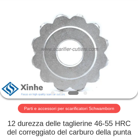
Zhuzhou
Xinhe
Industry
Co.,
Ltd..
All
Rights
Reserved.
CASA.
PRODOTTI
VIDEO
SU
DI
NOI
Parti e accessori per scarificatori Schwamborn
12 durezza delle taglierine 46-55 HRC
VISITA
del correggiato del carburo della punta