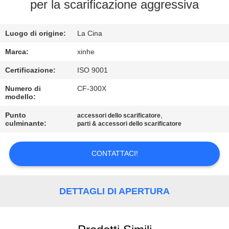
ALLA
per la scarificazione aggressiva
FABBRICA
Luogo di origine:
La Cina
CONTROLLO
Marca:
xinhe
DELLA
Certificazione:
ISO 9001
QUALITÀ
Numero di
CF-300X
modello:
CONTATTACI
Punto
,
accessori dello scarificatore
culminante:
parti & accessori dello scarificatore
NOTIZIE
CONTATTACI!
CASI
DETTAGLI DI APERTURA
CHIEDI UN