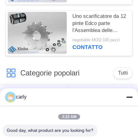
delle parti dello
scarificatore di Edco
Uno scarificatore da 12
pinte Edco parte
l'Assemblea delle
taglierine della
negotiable MOQ:100 pezzi
lavorazione con utensili
CONTATTO
di Multi-punta del
tungsteno e delle stelle
Categorie popolari
Tutti
Taglierine dello
Scarificatori tamburi
carly
scarificatore
3:22 AM
Scarificatori, pozzi e
Tagliatori PCD
spazzatori
scarificatori
Good day, what product are you looking for?