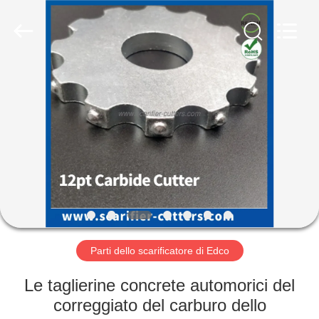
Zhuzhou
Xinhe
Industry
Co.,
Ltd..
All
Rights
Reserved.
CASA.
PRODOTTI
VIDEO
SU
DI
NOI
Parti dello scarificatore di Edco
Le taglierine concrete automorici del
VISITA
correggiato del carburo dello