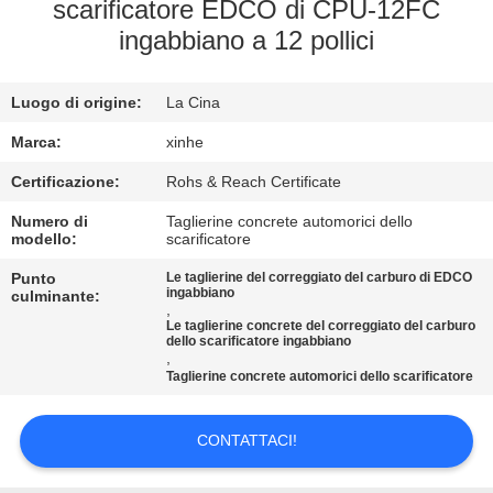
ALLA
scarificatore EDCO di CPU-12FC
ingabbiano a 12 pollici
FABBRICA
Luogo di origine:
La Cina
CONTROLLO
DELLA
Marca:
xinhe
QUALITÀ
Certificazione:
Rohs & Reach Certificate
Numero di
Taglierine concrete automorici dello
modello:
scarificatore
CONTATTACI
Punto
Le taglierine del correggiato del carburo di EDCO
ingabbiano
culminante:
,
NOTIZIE
Le taglierine concrete del correggiato del carburo
dello scarificatore ingabbiano
,
Taglierine concrete automorici dello scarificatore
CASI
CONTATTACI!
CHIEDI UN