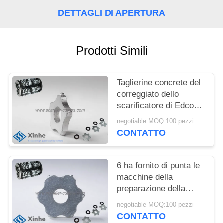
PREVENTIVO
DETTAGLI DI APERTURA
MAPPA
DEL
Prodotti Simili
SITO
Taglierine concrete del
correggiato dello
NORME
scarificatore di Edco
SULLA
del tungsteno da 5
negotiable MOQ:100 pezzi
PRIVACY
pinte sulle piallatrici
CONTATTO
concrete del pavimento
6 ha fornito di punta le
macchine della
preparazione della
superficie del cemento
negotiable MOQ:100 pezzi
della strada delle
CONTATTO
taglierine del tungsteno