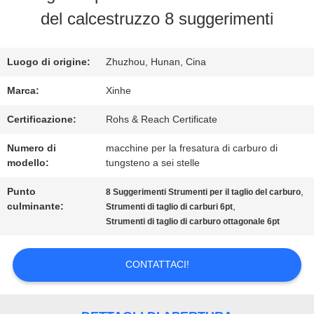
del calcestruzzo 8 suggerimenti
VISITA
ALLA
Luogo di origine:
Zhuzhou, Hunan, Cina
FABBRICA
Marca:
Xinhe
Certificazione:
Rohs & Reach Certificate
CONTROLLO
Numero di
macchine per la fresatura di carburo di
modello:
tungsteno a sei stelle
DELLA
Punto
,
8 Suggerimenti Strumenti per il taglio del carburo
QUALITÀ
culminante:
,
Strumenti di taglio di carburi 6pt
Strumenti di taglio di carburo ottagonale 6pt
CONTATTACI
CONTATTACI!
NOTIZIE