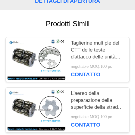
DETTAGLI DI APERTURA
CASI
Prodotti Simili
CHIEDI UN
Taglierine multiple del
PREVENTIVO
CTT delle teste
d'attacco delle unità
degli scarificatori della
negotiable MOQ:100 pc
piattaforma della
MAPPA
CONTATTO
preparazione della
DEL
superficie
L'aereo della
SITO
preparazione della
superficie della strada
scarifica i collegamenti
negotiable MOQ:100 pc
NORME
che dello scarificatore
CONTATTO
delle superfici i
SULLA
correggiati