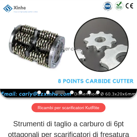
2026
Zhuzhou
Xinhe
Industry
Co.,
Ltd..
CASA.
All
Rights
Reserved.
PRODOTTI
VIDEO
SU
Ricambi per scarificatori KutRite
DI
Strumenti di taglio a carburo di 6pt
NOI
ottagonali per scarificatori di fresatura