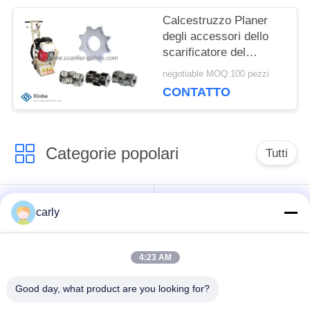
tamburellano
Calcestruzzo Planer
PRIVACY
degli accessori dello
scarificatore del
pavimento dei
negotiable MOQ:100 pezzi
correggiati
CONTATTO
dell'ottagono
Categorie popolari
Tutti
Taglierine dello
Scarificatori tamburi
carly
scarificatore
4:23 AM
Scarificatori, pozzi e
Tagliatori PCD
spazzatori
scarificatori
Good day, what product are you looking for?